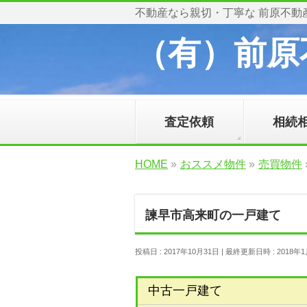
不動産なら親切・丁寧な 前原不動
（有）前原
査定依頼
相続
HOME
»
おススメ物件
»
売買物件
諫早市高来町の一戸建て
投稿日 : 2017年10月31日
最終更新日時 : 2018年
中古一戸建て