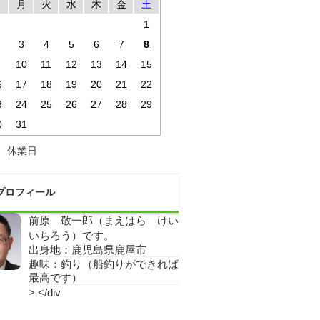
日
月
火
水
木
金
土
1
3
4
5
6
7
8
10
11
12
13
14
15
6
17
18
19
20
21
22
3
24
25
26
27
28
29
0
31
休業日
プロフィール
前原 敬一郎（まえはら けい
いちろう）です。
出身地：鹿児島県鹿屋市
趣味：釣り（船釣りができれば
最高です）
> </div