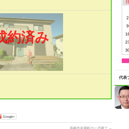
2
9
成約済み
1
2
3
代表
Google+
長崎市岩屋町の一戸建て
→