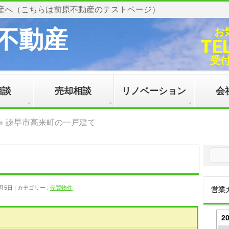
産へ（こちらは前原不動産のテストページ）
不動産
お
TE
受付時
相談
売却相談
リノベーション
会
»
諫早市高来町の一戸建て
1月5日
カテゴリー :
売買物件
営業
2