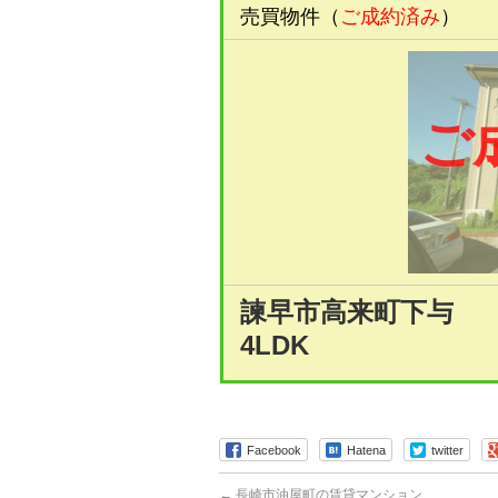
売買物件（
ご成約済み
）
ご
諫早市高来町下与
4LDK
Facebook
Hatena
twitter
←
長崎市油屋町の賃貸マンション