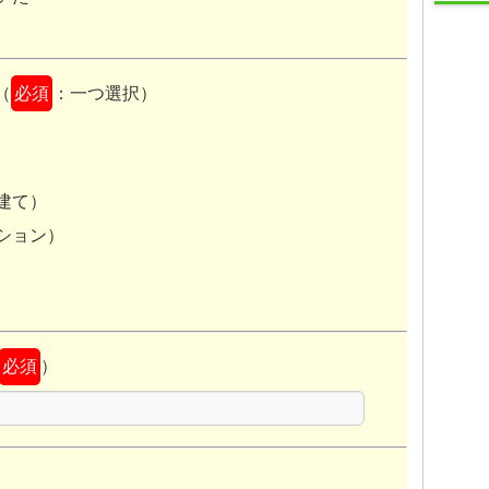
り任意売却の方が高額で売却できる可能性が高い
銀行、弁護士、司法書士、土地家屋調査
債務者、債権者の双方にメリットが
（
必須
：一つ選択）
士、設計士、建築会社、等各分野の専門
家を集結
『最善の一手』を『お客様と一緒に』
自宅を売却せずに維持する方法
探しております。
建て）
住宅ローンを支払い続けることが難し
相談も無料！
まずはお気
ション）
オーバーローン
離婚後の住宅ローン
必須
）
通知書」
『余り、近所の人
に知られたくない』
『おおよその金
況でお困りの方々、一人で悩まず
額を聞いてからどうするかを考えたい』