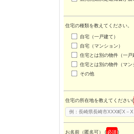
競売よ
住宅の種類を教えてください。
ある方法
自宅（一戸建て）
自宅（マンション）
住宅とは別の物件（一戸
査定無料！売却や住み替えのご
住宅とは別の物件（マン
い
軽にお問い合わせ下さい
その他
住宅の所在地を教えてください(
滞納
「競売開始決定
このような状
お名前（匿名可） (
必須
)