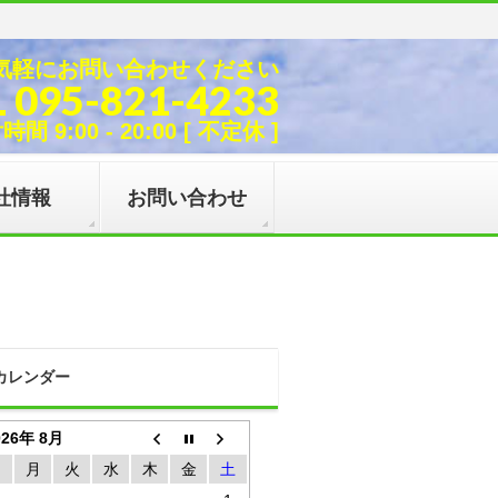
気軽にお問い合わせください
L 095-821-4233
間 9:00 - 20:00 [ 不定休 ]
社情報
お問い合わせ
カレンダー
026年 8月
日
月
火
水
木
金
土