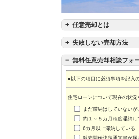
任意売却とは
失敗しない売却方法
無料任意売却相談フォ
債務者と債権者との合意のもと
意”に売却すること
●以下の項目に必須事項を記入
を見据えた売却で最善の一手！
住宅ローンについて現在の状況
お客様によっても悩み事やご要
まだ滞納はしていないが
約１～５カ月程度滞納し
6カ月以上滞納している
額で不動産取引を成立させるこ
競売開始決定通知書が届