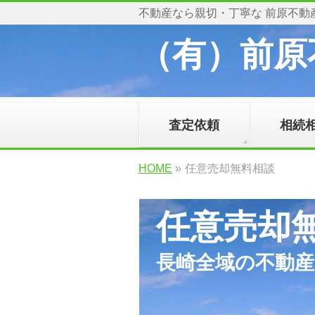
不動産なら親切・丁寧な 前原不動
（有）前原
査定依頼
相続
HOME
»
任意売却無料相談
任意売却
長崎全域の不動