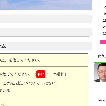
2
9
1
2
3
ーム
、競売される前に債務を処理し、所有不動産を“任
代表
『結果
の上、送信してください。
』
を教えてください。（
必須
：一つ選択）
望はさまざま
、この先支払いができそうにない
ている
双方が満足できる金
単に売却するのではなく
face
と
任意売却
十分にご要望を伺い
いた