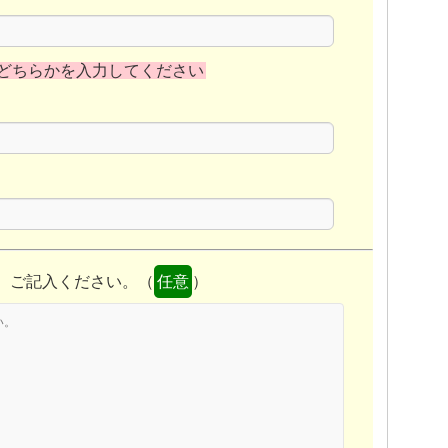
はお気軽にご相談ください
アバ
ウトな相場のご相談もお受けいたしてお
どちらかを入力してください
ります。
詳しく査
定するのか、当面の間は売却しないのか
のご判断は頂ける
、ご記入ください。（
任意
）