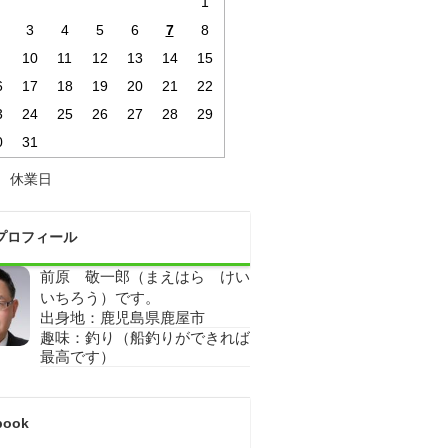
1
3
4
5
6
7
8
10
11
12
13
14
15
6
17
18
19
20
21
22
3
24
25
26
27
28
29
0
31
休業日
プロフィール
前原 敬一郎（まえはら けい
いちろう）です。
出身地：鹿児島県鹿屋市
趣味：釣り（船釣りができれば
最高です）
book