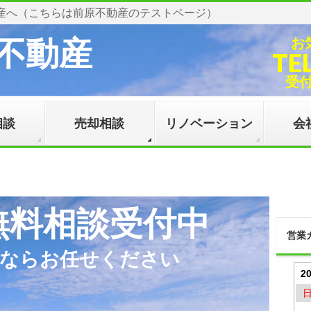
産へ（こちらは前原不動産のテストページ）
不動産
お
TE
受付時
相談
売却相談
リノベーション
会
無料相談受付中
営業
産ならお任せください
2