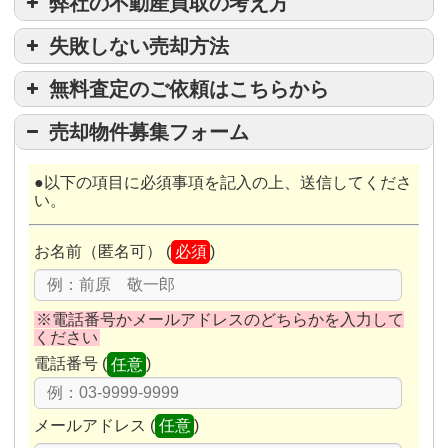
弊社の不動産買取の考え方
失敗しない売却方法
弊社では、お客様の不動産を直接お買取致
します！
無料査定のご依頼はこちらから
●以下の項目に必須事項を記入の上、送信してくださ
売却物件募集フォーム
い。
『結果を見据えた売却で最
●以下の項目に必須事項を記入の上、送信してくださ
善の一手！』
査定の目的（
必須
：複数選択可）
い。
簡易査定価格を知りたい
お客様によっても悩み事やご要望はさまざま
お名前（匿名可） (
必須
)
査定価格によっては売却を検討
売却を検討中
※電話番号かメールアドレスのどちらかを入力して
すぐに売却したい
ください
買い替えを検討中
電話番号 (
任意
)
買い取りについて相談したい
メールアドレス (
任意
)
その他
豊富なノウハウと実績
銀行と住宅ロ
ーンの手続き等の折衝事をすべて弊社で行います