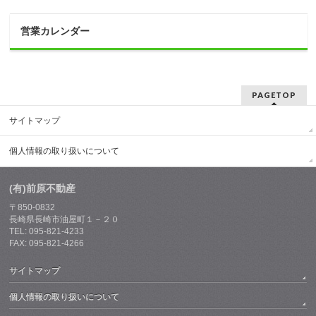
ください
電話番号 （
任意
）
営業カレンダー
メールアドレス（
任意
）
PAGETOP
サイトマップ
上記の内容で送信いたします。よろしければ
チェックを入れて送信してください。
個人情報の取り扱いについて
(有)前原不動産
〒850-0832
長崎県長崎市油屋町１－２０
TEL: 095-821-4233
個人情報の取り扱いについて
FAX: 095-821-4266
ご入力いただいた個人情報は、お客様との資料の送
付や電話・電子メール等でのご連絡のためにのみ利
用させていただきます。
また、お客様が送付された
サイトマップ
個人情報は、本サイトのシステム運営会社のサーバ
を経由し、当社にメール等で送信されるため、本サ
個人情報の取り扱いについて
イトのサーバにも保管されます。