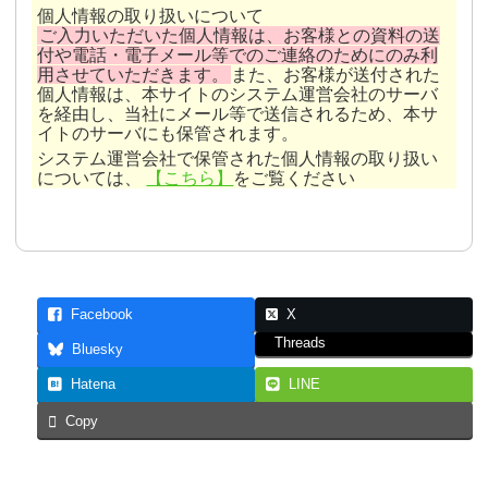
個人情報の取り扱いについて
ご入力いただいた個人情報は、お客様との資料の送
付や電話・電子メール等でのご連絡のためにのみ利
所在地(
必須
）
用させていただきます。
また、お客様が送付された
個人情報は、本サイトのシステム運営会社のサーバ
を経由し、当社にメール等で送信されるため、本サ
イトのサーバにも保管されます。
マンション名（
任意
）
システム運営会社で保管された個人情報の取り扱い
については、
【こちら】
をご覧ください
部屋番号(階 号室)（
任意
）
『余り、近所の人に知られた
くない』
『おおよその金額を聞いてからどうす
るかを考えたい』
現況（
任意
）
アバウ
Facebook
X
トな相場のご相談もお受けいたしております。
居住中
Threads
Bluesky
責任を持って対応
詳しく査定するのか、当面の間は売却しない
賃貸中
Hatena
LINE
のかのご判断は頂ける
土地
Copy
空き家