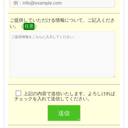
ご要望等をご記入ください
ご提供していただける情報について、ご記入くださ
即時に現金化可能
い。（
任意
）
単に売却するのではなく十分にご要望を伺い
銀
行、弁護士、司法書士、土地家屋調査士、設計士、
建築会社、等各分野の専門家を集結
『最善の一手』を『お客様と一緒
に』探しております。
物件の種別(
必須
）
査定無料！売却や住み替えのご相談も無料！
マンション
まずはお気軽にお問い合わせ下
さい
一戸建
土地
上記の内容で送信いたします。よろしければ
チェックを入れて送信してください。
弊社が購入
安心
いち早
その他
く現金化
所在地の郵便番号（
任意
：入力すると所在地に住所
が表示されます。）