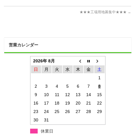
●売却をご希望の場合は以下の項目もご記入くださ
弊社が買い取ります
査定ご依頼者様お名前
い。
★★★工場用地募集中★★★
→
仲介手数料が不要
売却希望価格（
任意
）
物件の町名と面積
結果のご連絡先電話番号
売却予定時期（
任意
）
営業カレンダー
すぐに
３カ月以内
2026年 8月
日
月
火
水
木
金
土
６カ月以内
1
未定
2
3
4
5
6
7
8
※簡易査定となります。実勢価格とは多少異なる場
9
10
11
12
13
14
15
合がございます。
16
17
18
19
20
21
22
お名前（匿名可）（
必須
）
23
24
25
26
27
28
29
30
31
休業日
※電話番号かメールアドレスのどちらかを入力して