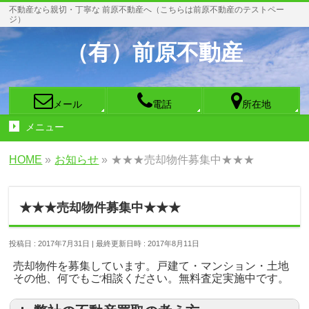
不動産なら親切・丁寧な 前原不動産へ（こちらは前原不動産のテストペー
ジ）
（有）前原不動産
メール
電話
所在地
メニュー
HOME
»
お知らせ
»
★★★売却物件募集中★★★
★★★売却物件募集中★★★
投稿日 : 2017年7月31日
最終更新日時 : 2017年8月11日
売却物件を募集しています。戸建て・マンション・土地
その他、何でもご相談ください。無料査定実施中です。